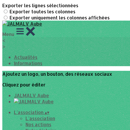
Exporter les lignes sélectionnées
Exporter toutes les colonnes
Exporter uniquement les colonnes affichées
Menu
<
>
Actualités
Informations
Ajoutez un logo, un bouton, des réseaux sociaux
Cliquez pour éditer
JALMALV Aube
L'association
▴
▾
L'association
Nos actions