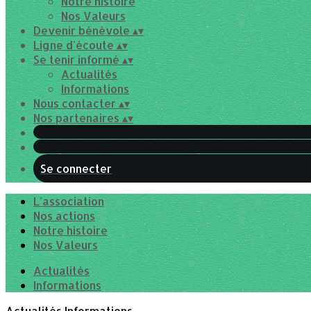
Notre histoire
Nos Valeurs
Devenir bénévole
▴
▾
Ligne d'écoute
▴
▾
Se tenir informé
▴
▾
Actualités
Informations
Nous contacter
▴
▾
Nos partenaires
▴
▾
Se connecter
L'association
Nos actions
Notre histoire
Nos Valeurs
Actualités
Informations
Actualités
Informations