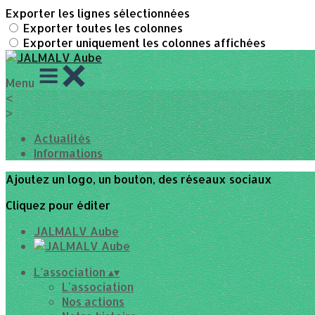
Exporter les lignes sélectionnées
Exporter toutes les colonnes
Exporter uniquement les colonnes affichées
Menu
<
>
Actualités
Informations
Ajoutez un logo, un bouton, des réseaux sociaux
Cliquez pour éditer
JALMALV Aube
L'association
▴
▾
L'association
Nos actions