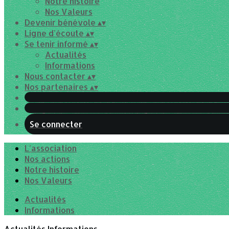
Notre histoire
Nos Valeurs
Devenir bénévole
▴
▾
Ligne d'écoute
▴
▾
Se tenir informé
▴
▾
Actualités
Informations
Nous contacter
▴
▾
Nos partenaires
▴
▾
Se connecter
L'association
Nos actions
Notre histoire
Nos Valeurs
Actualités
Informations
Actualités
Informations