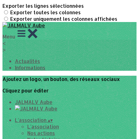
Exporter les lignes sélectionnées
Exporter toutes les colonnes
Exporter uniquement les colonnes affichées
Menu
<
>
Actualités
Informations
Ajoutez un logo, un bouton, des réseaux sociaux
Cliquez pour éditer
JALMALV Aube
L'association
▴
▾
L'association
Nos actions