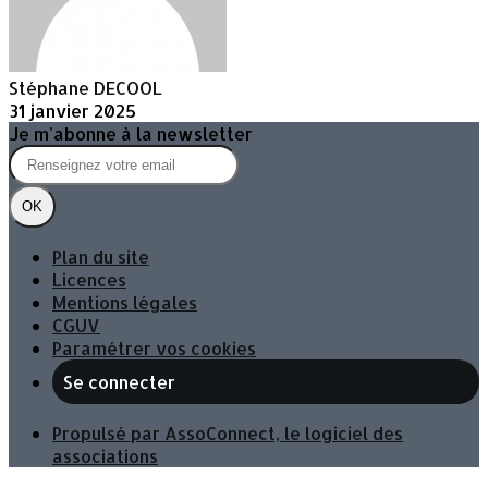
Stéphane DECOOL
31 janvier 2025
Je m'abonne à la newsletter
OK
Plan du site
Licences
Mentions légales
CGUV
Paramétrer vos cookies
Se connecter
Propulsé par AssoConnect, le logiciel des
associations